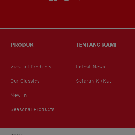
Face
Insta
TikT
PRODUK
TENTANG KAMI
View all Products
Latest News
Our Classics
Sejarah KitKat
book
gra
ok
New In
Seasonal Products