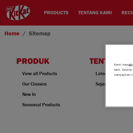
PRODUCTS
TENTANG KAMI
RECI
Skip to main content
Home
Sitemap
PRODUK
TENTANG K
Kami menggu
baik. Cookie
View all Products
Latest News
menyajikan i
Our Classics
Sejarah KitKat
New In
Seasonal Products