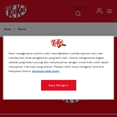
Search
USER
Skip to main content
Home
Masuk
BERGABUNG DENGAN KAMI
Kami menggunakan cookie untuk meningkatkan kualitas layanan kami dan
memberikan Anda pengalaman yang lebih baik. Cookie menganalisis bagian
website yang Anda kunjungi dan menyesuaikan dengan minat Anda untuk dapat
menyajikan informasi yang relevan. Pelajari lebih lanjut mengenai Cookie di
Kebijakan Cookie
Informasi lebih lanjut
Face
Insta
TikT
Saya Mengerti