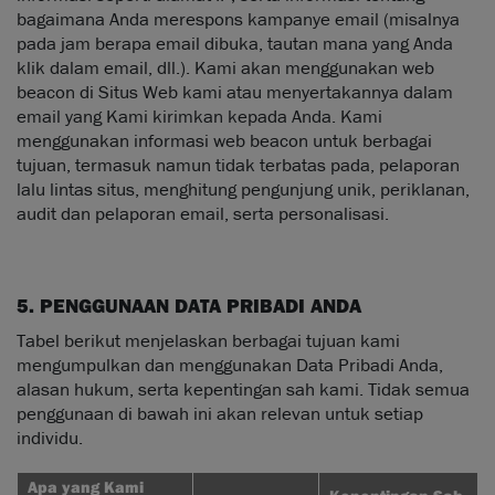
bagaimana Anda merespons kampanye email (misalnya
pada jam berapa email dibuka, tautan mana yang Anda
klik dalam email, dll.). Kami akan menggunakan web
beacon di Situs Web kami atau menyertakannya dalam
email yang Kami kirimkan kepada Anda. Kami
menggunakan informasi web beacon untuk berbagai
tujuan, termasuk namun tidak terbatas pada, pelaporan
lalu lintas situs, menghitung pengunjung unik, periklanan,
audit dan pelaporan email, serta personalisasi.
5. PENGGUNAAN DATA PRIBADI ANDA
Tabel berikut menjelaskan berbagai tujuan kami
mengumpulkan dan menggunakan Data Pribadi Anda,
alasan hukum, serta kepentingan sah kami. Tidak semua
penggunaan di bawah ini akan relevan untuk setiap
individu.
Apa yang Kami