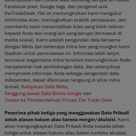
Facebook pixel, Google tags, dan pengenal unik
theTradeDesk. Hal ini memungkinkan kami mengukur
efektivitas iklan, meningkatkan praktik pemasaran, dan
membantu kami menampilkan iklan yang lebih relevan
kepada Anda dan orang lain yang serupa (termasuk di
media sosial). Kami adalah pengendali data bersama
dengan Meta dan beberapa mitra lain yang mungkin kami
libatkan untuk pemrosesan ini. Informasi lebih lanjut,
termasuk bagaimana mitra tersebut memungkinkan Anda
menjalankan hak perlindungan data, dan selanjutnya
memproses informasi Anda sebagai pengendali data
independen, dapat ditemukan langsung di situs mitra
terkait:
Kebijakan Data Meta
,
Tanggung Jawab Data Bisnis Google
dan
Tautan ke Pemberitahuan Privasi The Trade Desk
Penerima pihak ketiga yang menggunakan Data Pribadi
untuk alasan hukum atau karena merger/akuisisi.
Kami
akan mengungkapkan Data Pribadi Anda kepada pihak
ketiga untuk alasan hukum atau dalam konteks akuisisi