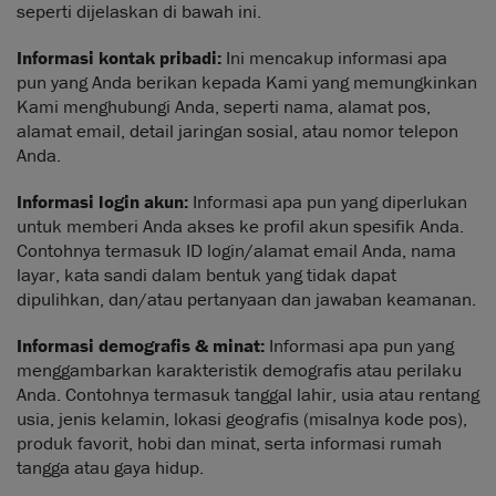
seperti dijelaskan di bawah ini.
Informasi kontak pribadi:
Ini mencakup informasi apa
pun yang Anda berikan kepada Kami yang memungkinkan
Kami menghubungi Anda, seperti nama, alamat pos,
alamat email, detail jaringan sosial, atau nomor telepon
Anda.
Informasi login akun:
Informasi apa pun yang diperlukan
untuk memberi Anda akses ke profil akun spesifik Anda.
Contohnya termasuk ID login/alamat email Anda, nama
layar, kata sandi dalam bentuk yang tidak dapat
dipulihkan, dan/atau pertanyaan dan jawaban keamanan.
Informasi demografis & minat:
Informasi apa pun yang
menggambarkan karakteristik demografis atau perilaku
Anda. Contohnya termasuk tanggal lahir, usia atau rentang
usia, jenis kelamin, lokasi geografis (misalnya kode pos),
produk favorit, hobi dan minat, serta informasi rumah
tangga atau gaya hidup.