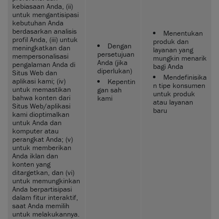
kebiasaan Anda, (ii)
untuk mengantisipasi
kebutuhan Anda
berdasarkan analisis
Menentukan
profil Anda, (iii) untuk
produk dan
Dengan
meningkatkan dan
layanan yang
persetujuan
mempersonalisasi
mungkin menarik
Anda (jika
pengalaman Anda di
bagi Anda
diperlukan)
Situs Web dan
Mendefinisika
aplikasi kami; (iv)
Kepentin
n tipe konsumen
untuk memastikan
gan sah
untuk produk
bahwa konten dari
kami
atau layanan
Situs Web/aplikasi
baru
kami dioptimalkan
untuk Anda dan
komputer atau
perangkat Anda; (v)
untuk memberikan
Anda iklan dan
konten yang
ditargetkan, dan (vi)
untuk memungkinkan
Anda berpartisipasi
dalam fitur interaktif,
saat Anda memilih
untuk melakukannya.