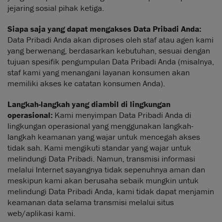
jejaring sosial pihak ketiga.
Siapa saja yang dapat mengakses Data Pribadi Anda:
Data Pribadi Anda akan diproses oleh staf atau agen kami
yang berwenang, berdasarkan kebutuhan, sesuai dengan
tujuan spesifik pengumpulan Data Pribadi Anda (misalnya,
staf kami yang menangani layanan konsumen akan
memiliki akses ke catatan konsumen Anda).
Langkah-langkah yang diambil di lingkungan
operasional:
Kami menyimpan Data Pribadi Anda di
lingkungan operasional yang menggunakan langkah-
langkah keamanan yang wajar untuk mencegah akses
tidak sah. Kami mengikuti standar yang wajar untuk
melindungi Data Pribadi. Namun, transmisi informasi
melalui Internet sayangnya tidak sepenuhnya aman dan
meskipun kami akan berusaha sebaik mungkin untuk
melindungi Data Pribadi Anda, kami tidak dapat menjamin
keamanan data selama transmisi melalui situs
web/aplikasi kami.