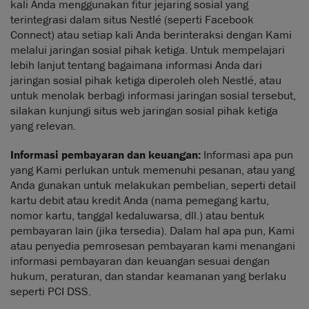
kali Anda menggunakan fitur jejaring sosial yang
terintegrasi dalam situs Nestlé (seperti Facebook
Connect) atau setiap kali Anda berinteraksi dengan Kami
melalui jaringan sosial pihak ketiga. Untuk mempelajari
lebih lanjut tentang bagaimana informasi Anda dari
jaringan sosial pihak ketiga diperoleh oleh Nestlé, atau
untuk menolak berbagi informasi jaringan sosial tersebut,
silakan kunjungi situs web jaringan sosial pihak ketiga
yang relevan.
Informasi pembayaran dan keuangan:
Informasi apa pun
yang Kami perlukan untuk memenuhi pesanan, atau yang
Anda gunakan untuk melakukan pembelian, seperti detail
kartu debit atau kredit Anda (nama pemegang kartu,
nomor kartu, tanggal kedaluwarsa, dll.) atau bentuk
pembayaran lain (jika tersedia). Dalam hal apa pun, Kami
atau penyedia pemrosesan pembayaran kami menangani
informasi pembayaran dan keuangan sesuai dengan
hukum, peraturan, dan standar keamanan yang berlaku
seperti PCI DSS.