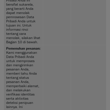
Pribadi Anda ini
bersifat sukarela,
yang berarti Anda
dapat menolak
pemrosesan Data
Pribadi Anda untuk
tujuan ini. Untuk
informasi rinci
tentang cara
menolak, silakan lihat
Bagian 10 di bawah.
Pemenuhan pesanan:
Kami menggunakan
Data Pribadi Anda
untuk memproses
dan mengirimkan
pesanan Anda,
memberi tahu Anda
tentang status
pesanan Anda,
memperbaiki alamat,
dan melakukan
verifikasi identitas
serta aktivitas
deteksi penipuan
lainnya. Ini