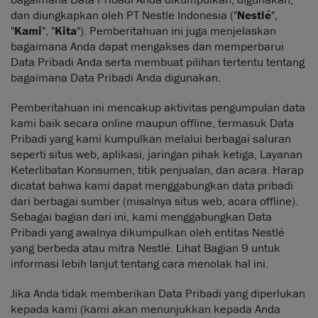
dan diungkapkan oleh PT Nestle Indonesia ("
Nestlé
",
"
Kami
", "
Kita
"). Pemberitahuan ini juga menjelaskan
bagaimana Anda dapat mengakses dan memperbarui
Data Pribadi Anda serta membuat pilihan tertentu tentang
bagaimana Data Pribadi Anda digunakan.
Pemberitahuan ini mencakup aktivitas pengumpulan data
kami baik secara online maupun offline, termasuk Data
Pribadi yang kami kumpulkan melalui berbagai saluran
seperti situs web, aplikasi, jaringan pihak ketiga, Layanan
Keterlibatan Konsumen, titik penjualan, dan acara. Harap
dicatat bahwa kami dapat menggabungkan data pribadi
dari berbagai sumber (misalnya situs web, acara offline).
Sebagai bagian dari ini, kami menggabungkan Data
Pribadi yang awalnya dikumpulkan oleh entitas Nestlé
yang berbeda atau mitra Nestlé. Lihat Bagian 9 untuk
informasi lebih lanjut tentang cara menolak hal ini.
Jika Anda tidak memberikan Data Pribadi yang diperlukan
kepada kami (kami akan menunjukkan kepada Anda