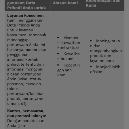
Kepentingan Sah
gunakan Data
Alasan kami
Kami
Pribadi Anda untuk
Layanan konsumen:
Kami menggunakan
Data Pribadi Anda
untuk layanan
konsumen, termasuk
Memenu
menanggapi
Meningkatka
hi kewajiban
pertanyaan Anda. Ini
n dan
kontraktual
biasanya memerlukan
mengembangkan
Kewajiba
penggunaan
produk dan
n hukum
informasi kontak
layanan baru
pribadi tertentu dan
Kepentin
Menjadi lebih
informasi mengenai
gan sah
efisien
alasan pertanyaan
kami
Anda (misal status
pesanan, masalah
teknis,
pertanyaan/keluhan
produk, pertanyaan
umum, dll).
Kontes, pemasaran,
dan promosi lainnya:
Dengan persetujuan
Anda (jika