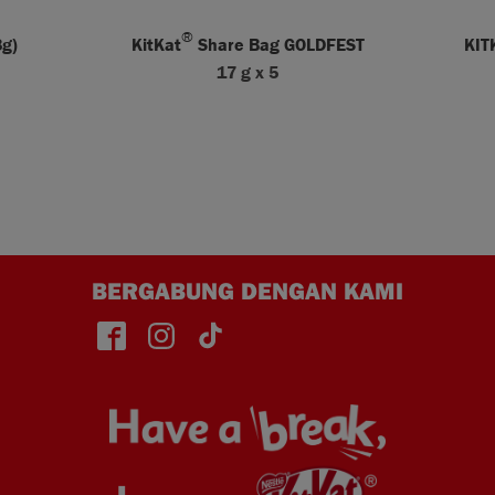
®
g)
KitKat
Share Bag GOLDFEST
KIT
17 g x 5
BERGABUNG DENGAN KAMI
Face
Insta
TikT