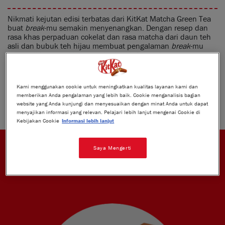
Nikmati kejutan edisi terbatas dari KitKat Matcha Green Tea
buat
break
-mu semakin menyenangkan. Dengan resep dan
rasa khas perpaduan cokelat dan rasa matcha dari daun teh
asli dan bubuk teh hijau membuat pengalaman
break
-mu
serasa di jepang.
It's a surprise break for you!
BAGIKAN PRODUK INI
Kami menggunakan cookie untuk meningkatkan kualitas layanan kami dan
memberikan Anda pengalaman yang lebih baik. Cookie menganalisis bagian
website yang Anda kunjungi dan menyesuaikan dengan minat Anda untuk dapat
menyajikan informasi yang relevan. Pelajari lebih lanjut mengenai Cookie di
Kebijakan Cookie
Informasi lebih lanjut
Saya Mengerti
KEUNIKAN RASA DAN TEKNOLOGI KITKAT