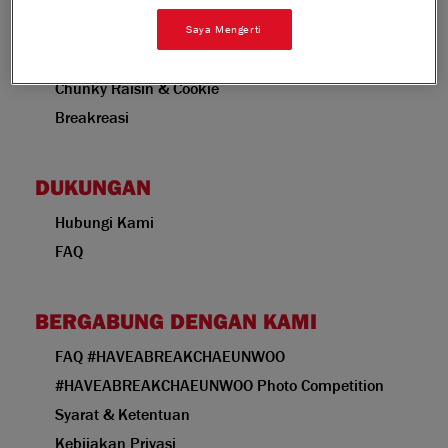
Saya Mengerti
KEGIATAN
Chunky Raisin & Cookie
Breakreasi
DUKUNGAN
Hubungi Kami
FAQ
BERGABUNG DENGAN KAMI
FAQ #HAVEABREAKCHAEUNWOO
#HAVEABREAKCHAEUNWOO Photo Competition
Syarat & Ketentuan
Kebijakan Privasi