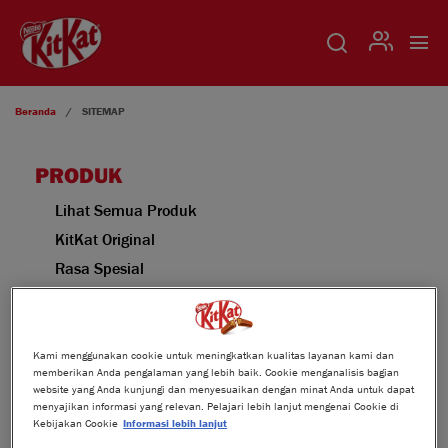
USER
Lompat ke isi utama
Beranda
SITEMAP
PRODUK
Lihat Semua Produk
KitKat Original
Rasa Spesial
Produk untuk Momen Spesial
Kami menggunakan cookie untuk meningkatkan kualitas layanan kami dan
TENTANG KAMI
RESEP
memberikan Anda pengalaman yang lebih baik. Cookie menganalisis bagian
website yang Anda kunjungi dan menyesuaikan dengan minat Anda untuk dapat
Berita Terkini
Resep
menyajikan informasi yang relevan. Pelajari lebih lanjut mengenai Cookie di
Kebijakan Cookie
Informasi lebih lanjut
Sejarah KitKat