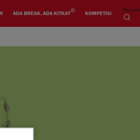
®
Pencari
N
ADA BREAK, ADA KITKAT
KOMPETISI