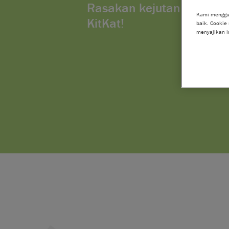
Rasakan kejutan Break di 
Kami menggu
KitKat!​
baik. Cookie
menyajikan i