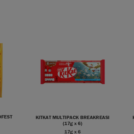
DFEST
KITKAT MULTIPACK BREAKREASI
(17g x 6)
17g x 6