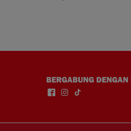
BERGABUNG DENGAN 
Face
Insta
TikT