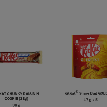
®
KitKat
Share Bag GOL
KAT CHUNKY RAISIN N
COOKIE (38g)
17 g x 5
38 g