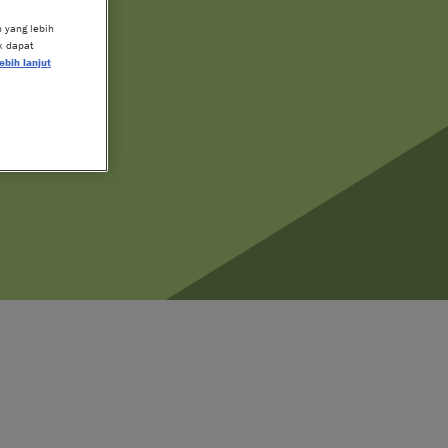
 yang lebih
k dapat
ebih lanjut