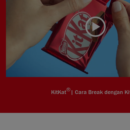
®
KitKat
| Cara Break dengan Ki