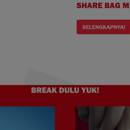
SHARE BAG M
SELENGKAPNYA!
BREAK DULU YUK!