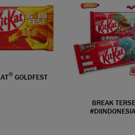
®
KAT
GOLDFEST
BREAK TERS
#DIINDONESI